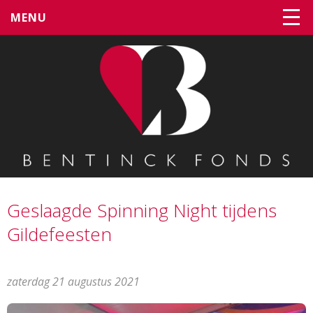
MENU
Geslaagde Spinning Night tijdens
Gildefeesten
zaterdag 21 augustus 2021