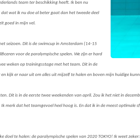
ederlands team ter beschikking heeft. Ik ben nu
dat wat ik nu doe al beter gaat dan het tweede deel
zit goed in mijn vel.
 het seizoen. Dit is de swimcup in Amsterdam (14-15
lificeren voor de paralympische spelen. We zijn er hard
ee weken op trainingsstage met het team. Dit in de
en kijk er naar uit om alles uit mijzelf te halen en boven mijn huidige kunne
en. Dit is in de eerste twee weekenden van april. Zou ik het niet in decemb
Ik merk dat het teamgevoel heel hoog is. En dat ik in de meest optimale sfe
ke doel te halen: de paralympische spelen van 2020 TOKYO! Ik weet zeker: