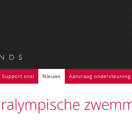
Support ons!
Nieuws
Aanvraag ondersteuning
aralympische zwemm