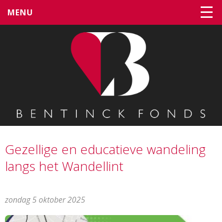
MENU
Gezellige en educatieve wandeling
langs het Wandellint
zondag 5 oktober 2025